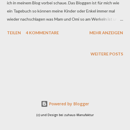
ich in meinem Blog vorbei schaue. Das Bloggen ist für mich wie
ein Tagebuch so können meine Kinder oder Enkel immer mal
wieder nachschlagen was Mam und Omi so am Werkeln ist und
für ganz später, mal war :) Meine Tochter ist zur Hochzeit
TEILEN
4 KOMMENTARE
MEHR ANZEIGEN
eingeladen und ich habe es mir zur Aufgabe gemacht die
Mäuse zu benähen - zur Freude meiner Tochter. Meine Tochter
kann zwar auch gut nähen aber mit Kleidchen und Boleros hat
WEITERE POSTS
sie nicht wirklich viel am Hut. Sie sagte dann gerne mal - Mama
das kannst du besser ;) Ob das ein Lob ist?! (na ja - sie hat ja
recht - wenn ihr die Arbeit schon jemand abnimmt! ;) Ich habe 3
Kleidchen nach dem E-Book von Killertasch, "Fitifies Fever
Dress", genäht. Das pinke Kleidchen ist für mein 2.
Enkelmädchen. Ihre Schwester ist schon ein kleines "Fräulein"
Powered by Blogger
Sie hat sich ein schwarzes Kleidchen gewünscht. Eins was
(c) und Design bei zuhaus-Manufaktur
vorne Kurz und hinten La...